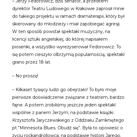
– Jerzy Fedorowicz, dziś senator, a przedtem
dyrektor Teatru Ludowego w Krakowie zaprosił mnie
do takiego projektu w ramach dramaterapii, który był
skierowany do młodzieży i miał zapobiegać agresji.
W ten sposób powstał spektakl muzyczny, na
licencji sztuki angielskiej, do której napisałem
piosenki, a wszystko wyreżyserował Fedorowicz. To
się potem cieszyło olbrzymią popularnością, spektakl
grano przez 18 lat.
– No proszę!
– Kilkaset tysięcy ludzi go obejrzało! To było moje
pierwsze doświadczenie związane z teatrem, bardzo
fajne. A potem zrobiliśmy jeszcze jeden spektakl
wspólnie z panem Jerzym, na podstawie książki
Krzysztofa Jaryczewskiego z Oddziału Zamkniętego
pt.”Minnesota Blues. Obudź się”. Była to opowieść o
życiu rockandrollowca, na podstawie historii Jarego.