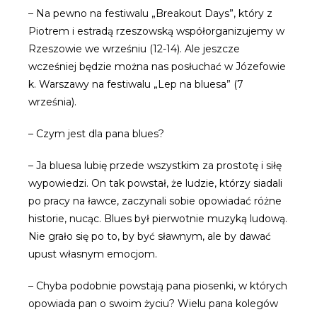
– Na pewno na festiwalu „Breakout Days”, który z
Piotrem i estradą rzeszowską współorganizujemy w
Rzeszowie we wrześniu (12-14). Ale jeszcze
wcześniej będzie można nas posłuchać w Józefowie
k. Warszawy na festiwalu „Lep na bluesa” (7
września).
– Czym jest dla pana blues?
– Ja bluesa lubię przede wszystkim za prostotę i siłę
wypowiedzi. On tak powstał, że ludzie, którzy siadali
po pracy na ławce, zaczynali sobie opowiadać różne
historie, nucąc. Blues był pierwotnie muzyką ludową.
Nie grało się po to, by być sławnym, ale by dawać
upust własnym emocjom.
– Chyba podobnie powstają pana piosenki, w których
opowiada pan o swoim życiu? Wielu pana kolegów