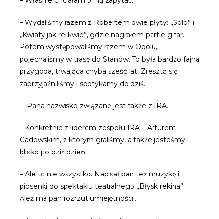
– Właśnie chciałam o nią zapytać.
– Wydaliśmy razem z Robertem dwie płyty: „Solo” i
„Kwiaty jak relikwie”, gdzie nagrałem partie gitar.
Potem występowaliśmy razem w Opolu,
pojechaliśmy w trasę do Stanów. To była bardzo fajna
przygoda, trwająca chyba sześć lat. Zresztą się
zaprzyjaźniliśmy i spotykamy do dziś.
– Pana nazwisko związane jest także z IRA.
– Konkretnie z liderem zespołu IRA – Arturem
Gadowskim, z którym graliśmy, a także jesteśmy
blisko po dziś dzień.
– Ale to nie wszystko. Napisał pan też muzykę i
piosenki do spektaklu teatralnego „Błysk rekina”.
Ależ ma pan rozrzut umiejętności…