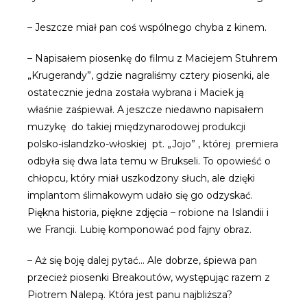
– Jeszcze miał pan coś wspólnego chyba z kinem.
– Napisałem piosenkę do filmu z Maciejem Stuhrem
„Krugerandy”, gdzie nagraliśmy cztery piosenki, ale
ostatecznie jedna została wybrana i Maciek ją
właśnie zaśpiewał. A jeszcze niedawno napisałem
muzykę do takiej międzynarodowej produkcji
polsko-islandzko-włoskiej pt. „Jojo” , której premiera
odbyła się dwa lata temu w Brukseli. To opowieść o
chłopcu, który miał uszkodzony słuch, ale dzięki
implantom ślimakowym udało się go odzyskać.
Piękna historia, piękne zdjęcia – robione na Islandii i
we Francji. Lubię komponować pod fajny obraz.
– Aż się boję dalej pytać… Ale dobrze, śpiewa pan
przecież piosenki Breakoutów, występując razem z
Piotrem Nalepą. Która jest panu najbliższa?