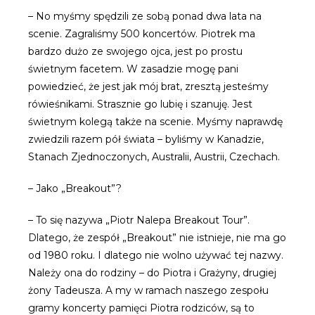
– No myśmy spędzili ze sobą ponad dwa lata na
scenie. Zagraliśmy 500 koncertów. Piotrek ma
bardzo dużo ze swojego ojca, jest po prostu
świetnym facetem. W zasadzie mogę pani
powiedzieć, że jest jak mój brat, zresztą jesteśmy
rówieśnikami. Strasznie go lubię i szanuję. Jest
świetnym kolegą także na scenie. Myśmy naprawdę
zwiedzili razem pół świata – byliśmy w Kanadzie,
Stanach Zjednoczonych, Australii, Austrii, Czechach.
– Jako „Breakout”?
– To się nazywa „Piotr Nalepa Breakout Tour”.
Dlatego, że zespół „Breakout” nie istnieje, nie ma go
od 1980 roku. I dlatego nie wolno używać tej nazwy.
Należy ona do rodziny – do Piotra i Grażyny, drugiej
żony Tadeusza. A my w ramach naszego zespołu
gramy koncerty pamięci Piotra rodziców, są to