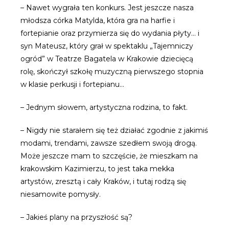
– Nawet wygrała ten konkurs. Jest jeszcze nasza
młodsza córka Matylda, która gra na harfie i
fortepianie oraz przymierza się do wydania płyty… i
syn Mateusz, który grał w spektaklu „Tajemniczy
ogród” w Teatrze Bagatela w Krakowie dziecięcą
rolę, skończył szkołę muzyczną pierwszego stopnia
w klasie perkusji i fortepianu…
– Jednym słowem, artystyczna rodzina, to fakt.
– Nigdy nie starałem się też działać zgodnie z jakimiś
modami, trendami, zawsze szedłem swoją drogą.
Może jeszcze mam to szczęście, że mieszkam na
krakowskim Kazimierzu, to jest taka mekka
artystów, zresztą i cały Kraków, i tutaj rodzą się
niesamowite pomysły.
– Jakieś plany na przyszłość są?