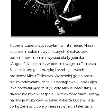
Roberta Luberę wypatrzyłam w Internecie. Akurat
słuchałam sobie nowych-starych Breakautów,
potem robiłam z nimi wywiad dla tygodnika
„Angora”. Następnie zwróciłam uwagę na Tomasza
Nalepę, który grał muzykę i przeboje swoich
rodziców: Miry i Tadeusza. Wcześniej go po prostu
nie zakodowałam, choć już występował u boku ojca
jako początkujący muzyk, gdy Miry Kubasińskiej już
dawno nie było w zespole. I wtedy zwróciłam uwagę
na dwoje muzyków: właśnie Roberta Luberę i jego
córkę Żanetę. Oboje o nieprzeciętnych talentach…