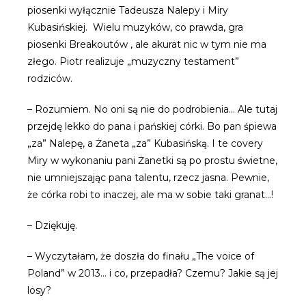
piosenki wyłącznie Tadeusza Nalepy i Miry
Kubasińskiej. Wielu muzyków, co prawda, gra
piosenki Breakoutów , ale akurat nic w tym nie ma
złego. Piotr realizuje „muzyczny testament”
rodziców.
– Rozumiem. No oni są nie do podrobienia… Ale tutaj
przejdę lekko do pana i pańskiej córki. Bo pan śpiewa
„za” Nalepę, a Żaneta „za” Kubasińską. I te covery
Miry w wykonaniu pani Żanetki są po prostu świetne,
nie umniejszając pana talentu, rzecz jasna. Pewnie,
że córka robi to inaczej, ale ma w sobie taki granat…!
– Dziękuję.
– Wyczytałam, że doszła do finału „The voice of
Poland” w 2013… i co, przepadła? Czemu? Jakie są jej
losy?