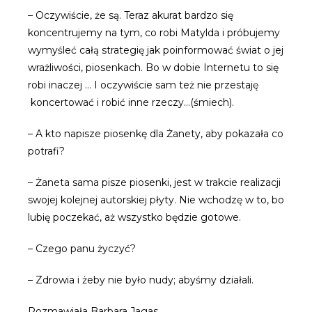
– Oczywiście, że są. Teraz akurat bardzo się
koncentrujemy na tym, co robi Matylda i próbujemy
wymyśleć całą strategię jak poinformować świat o jej
wrażliwości, piosenkach. Bo w dobie Internetu to się
robi inaczej … I oczywiście sam też nie przestaję
koncertować i robić inne rzeczy…(śmiech).
– A kto napisze piosenkę dla Żanety, aby pokazała co
potrafi?
– Żaneta sama pisze piosenki, jest w trakcie realizacji
swojej kolejnej autorskiej płyty. Nie wchodzę w to, bo
lubię poczekać, aż wszystko będzie gotowe.
– Czego panu życzyć?
– Zdrowia i żeby nie było nudy; abyśmy działali.
Rozmawiała Barbara Jagas