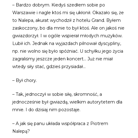
– Bardzo dobrym. Kiedyś szedłem sobie po
Warszawie i nagle ktoś mi się ukłonił. Okazało się, że
to Nalepa, akurat wychodził z hotelu Grand. Byłem
zaskoczony, bo dla mnie to był ktoś. Ale on jakoś nie
gwiazdorzył. I w ogóle wspierał młodych muzyków.
Lubił ich. Jednak na wyjazdach pilnował dyscypliny,
np. nie wolno się było spóźniać. U schyłku jego życia
zagraliśmy jeszcze jeden koncert… Już nie miał
wtedy siły stać, gdzieś przysiadał…
– Był chory.
– Tak, jednoczył w sobie siłę, skromność, a
jednocześnie był gwiazdą, wielkim autorytetem dla
mnie. I do dzisiaj nim pozostaje.
– A jak się panu układa współpraca z Piotrem
Nalepą?