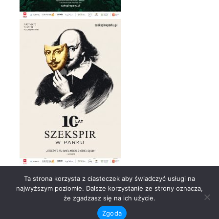
Ta strona korzysta z ciasteczek aby świadczyć usługi na
Zdjęcia:
Agencja Face It
najwyższym poziomie. Dalsze korzystanie ze strony oznacza,
że zgadzasz się na ich użycie.
@ COPYRIGHT BY BARBARA JAGAS ..... STRONA AUTORSKA -
Zgoda
KOPIOWANIE ZABRONIONE