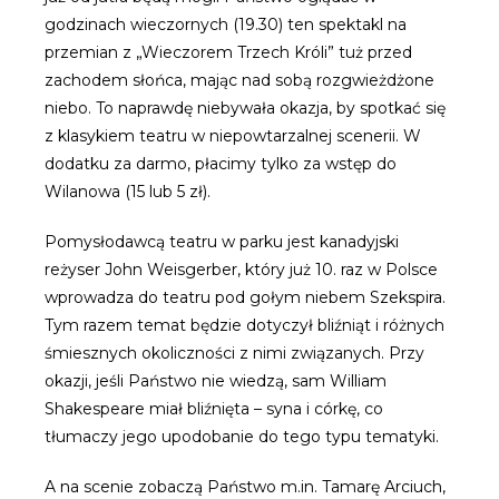
godzinach wieczornych (19.30) ten spektakl na
przemian z „Wieczorem Trzech Króli” tuż przed
zachodem słońca, mając nad sobą rozgwieżdżone
niebo. To naprawdę niebywała okazja, by spotkać się
z klasykiem teatru w niepowtarzalnej scenerii. W
dodatku za darmo, płacimy tylko za wstęp do
Wilanowa (15 lub 5 zł).
Pomysłodawcą teatru w parku jest kanadyjski
reżyser John Weisgerber, który już 10. raz w Polsce
wprowadza do teatru pod gołym niebem Szekspira.
Tym razem temat będzie dotyczył bliźniąt i różnych
śmiesznych okoliczności z nimi związanych. Przy
okazji, jeśli Państwo nie wiedzą, sam William
Shakespeare miał bliźnięta – syna i córkę, co
tłumaczy jego upodobanie do tego typu tematyki.
A na scenie zobaczą Państwo m.in. Tamarę Arciuch,