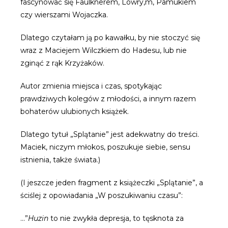
fascynować się Faulknerem, Lowry,m, Pamukiem
czy wierszami Wojaczka.
Dlatego czytałam ją po kawałku, by nie stoczyć się
wraz z Maciejem Wilczkiem do Hadesu, lub nie
zginąć z rąk Krzyżaków.
Autor zmienia miejsca i czas, spotykając
prawdziwych kolegów z młodości, a innym razem
bohaterów ulubionych książek.
Dlatego tytuł „Splątanie” jest adekwatny do treści.
Maciek, niczym młokos, poszukuje siebie, sensu
istnienia, także świata.)
(I jeszcze jeden fragment z książeczki „Splątanie”, a
ściślej z opowiadania „W poszukiwaniu czasu”:
…”
Huzin
to nie zwykła depresja, to tęsknota za