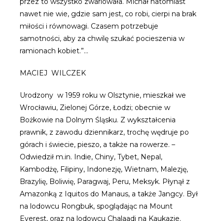
przez to wszystko zwariowała. Michał natomiast
nawet nie wie, gdzie sam jest, co robi, cierpi na brak
miłości i równowagi. Czasem potrzebuje
samotności, aby za chwilę szukać pocieszenia w
ramionach kobiet.”…
MACIEJ WILCZEK
Urodzony w 1959 roku w Olsztynie, mieszkał we
Wrocławiu, Zielonej Górze, Łodzi; obecnie w
Bożkowie na Dolnym Śląsku. Z wykształcenia
prawnik, z zawodu dziennikarz, trochę wędruje po
górach i świecie, pieszo, a także na rowerze. –
Odwiedził m.in. Indie, Chiny, Tybet, Nepal,
Kambodżę, Filipiny, Indonezję, Wietnam, Malezję,
Brazylię, Boliwię, Paragwaj, Peru, Meksyk. Płynął z
Amazonką z Iquitos do Manaus, a także Jangcy. Był
na lodowcu Rongbuk, spoglądając na Mount
Everest, oraz na lodowcu Chalaadi na Kaukazie.