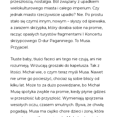
przeszłością, nostalgia. Ból związany z upadkiem
wielokulturowego miasta i całego imperium. Czy
jednak miasto rzeczywiście upadło? Nie. Po prostu
stało się czymś innym, nowym – słyszy od śpiewaka,
a zarazem skrzypka, który dorabia sobie na promie,
racząc opasłych turystów fragmentami I Koncertu
skrzypcowego D-dur Paganiniego. To Musa.
Przyjaciel.
Tłuste baby, tłuści faceci ani tego nie czują, ani nie
rozumieją. Wrzucają groszaki do kapelusza. Tak z
litości. Michał wie, o czym teraz myśli Musa. Nawet
nie umie go pocieszyć, chociaż są sobie bliscy od
kilku lat. Może to za dużo powiedziane, bo Michał
Musę spotyka zwykle na promie, kiedy płynie gdzieś
w przeszłość lub przyszłość. Wymieniają spojrzenia
wesołych oczu, czasem smutnych. Bywa, że chwilę
pogadają. Musa ma ciężko chore dzieci i żonę, która