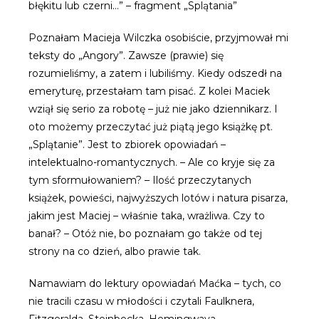
błękitu lub czerni…” – fragment „Splątania”
Poznałam Macieja Wilczka osobiście, przyjmował mi
teksty do „Angory”. Zawsze (prawie) się
rozumieliśmy, a zatem i lubiliśmy. Kiedy odszedł na
emeryturę, przestałam tam pisać. Z kolei Maciek
wziął się serio za robotę – już nie jako dziennikarz. I
oto możemy przeczytać już piątą jego książkę pt.
„Splątanie”. Jest to zbiorek opowiadań –
intelektualno-romantycznych. – Ale co kryje się za
tym sformułowaniem? – Ilość przeczytanych
książek, powieści, najwyższych lotów i natura pisarza,
jakim jest Maciej – właśnie taka, wrażliwa. Czy to
banał? – Otóż nie, bo poznałam go także od tej
strony na co dzień, albo prawie tak.
Namawiam do lektury opowiadań Maćka – tych, co
nie tracili czasu w młodości i czytali Faulknera,