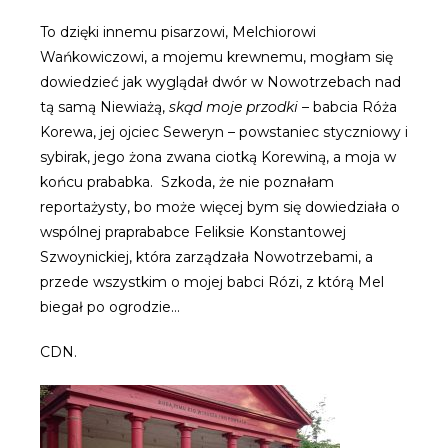
To dzięki innemu pisarzowi, Melchiorowi
Wańkowiczowi, a mojemu krewnemu, mogłam się
dowiedzieć jak wyglądał dwór w Nowotrzebach nad
tą samą Niewiażą,
skąd moje przodki
– babcia Róża
Korewa, jej ojciec Seweryn – powstaniec styczniowy i
sybirak, jego żona zwana ciotką Korewiną, a moja w
końcu prababka. Szkoda, że nie poznałam
reportażysty, bo może więcej bym się dowiedziała o
wspólnej praprababce Feliksie Konstantowej
Szwoynickiej, która zarządzała Nowotrzebami, a
przede wszystkim o mojej babci Rózi, z którą Mel
biegał po ogrodzie…
CDN.