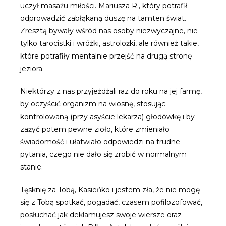
uczył masażu miłości. Mariusza R., który potrafił
odprowadzić zabłąkaną duszę na tamten świat.
Zresztą bywały wśród nas osoby niezwyczajne, nie
tylko tarocistki i wróżki, astrolożki, ale również takie,
które potrafiły mentalnie przejść na drugą stronę
jeziora.
Niektórzy z nas przyjeżdżali raz do roku na jej farmę,
by oczyścić organizm na wiosnę, stosując
kontrolowaną (przy asyście lekarza) głodówkę i by
zażyć potem pewne zioło, które zmieniało
świadomość i ułatwiało odpowiedzi na trudne
pytania, czego nie dało się zrobić w normalnym
stanie.
Tęsknię za Tobą, Kasieńko i jestem zła, że nie mogę
się z Tobą spotkać, pogadać, czasem pofilozofować,
posłuchać jak deklamujesz swoje wiersze oraz