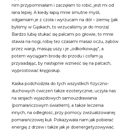
nim przypomniałam i zaczęłam to robić, jest mi od
rana lepiej. A kiedy łapią mnie smutne myśli,
odgarniam je z czoła i wyrzucam na dół – ziemię (jak
byliśmy w Gąskach, to wrzucaliśmy je do morza)
Bardzo lubię stukać się palcami po głowie, to mnie
stawia na nogi, robię też czasami masaż oczu, zębów
przez wargi, masuję uszy i je „odkorkowuję”, a
potem wyciągam brodę do przodu i cofam ją
przysiadając, by następnie wznieść się na palcach,
wyprostować kręgosłup.
Kaśka podchodziła do tych wszystkich fizyczno-
duchowych ćwiczeń także ezoterycznie, uczyła nas
na sesjach wyjazdowych samouzdrawiania
(pomarańczowym światłem), a także leczenia
innych, na odległość, przy pomocy zwizualizowanej
pomarańczowej kuli. Pokazywała nam jak pobierać
energię z drzew i także jak je doenergetyzowywać.