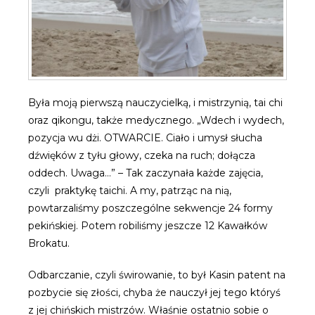
Była moją pierwszą nauczycielką, i mistrzynią, tai chi
oraz qikongu, także medycznego. „Wdech i wydech,
pozycja wu dżi. OTWARCIE. Ciało i umysł słucha
dźwięków z tyłu głowy, czeka na ruch; dołącza
oddech. Uwaga…” – Tak zaczynała każde zajęcia,
czyli praktykę taichi. A my, patrząc na nią,
powtarzaliśmy poszczególne sekwencje 24 formy
pekińskiej. Potem robiliśmy jeszcze 12 Kawałków
Brokatu.
Odbarczanie, czyli świrowanie, to był Kasin patent na
pozbycie się złości, chyba że nauczył jej tego któryś
z jej chińskich mistrzów. Właśnie ostatnio sobie o