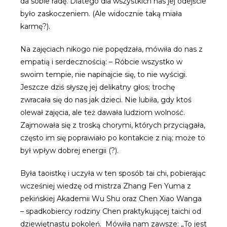
da sobie radę. Dlatego dla wszystkich nas jej odejście
było zaskoczeniem. (Ale widocznie taką miała
karmę?).
Na zajęciach nikogo nie popędzała, mówiła do nas z
empatią i serdecznością: – Róbcie wszystko w
swoim tempie, nie napinajcie się, to nie wyścigi.
Jeszcze dziś słyszę jej delikatny głos; trochę
zwracała się do nas jak dzieci. Nie lubiła, gdy ktoś
olewał zajęcia, ale też dawała ludziom wolność.
Zajmowała się z troską chorymi, których przyciągała,
często im się poprawiało po kontakcie z nią; może to
był wpływ dobrej energii (?).
Była taoistkę i uczyła w ten sposób tai chi, pobierając
wcześniej wiedzę od mistrza Zhang Fen Yuma z
pekińskiej Akademii Wu Shu oraz Chen Xiao Wanga
– spadkobiercy rodziny Chen praktykującej taichi od
dziewiętnastu pokoleń. Mówiła nam zawsze: „To jest