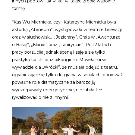
innych poetów, jak Rilke. A także zrobić wspólnie
formę.
*Kas Wu Miernicka, czyli Katarzyna Miernicka była
aktorką „Ateneum”, występowała w teatrze telewizji
oraz w słuchowisku „Jeziorany”. Grała w „Awanturze
o Basię”, „Klanie” oraz „Labiryncie”. Po 12 latach
pracy porzuciła jednak scenę i zajęła się tylko
praktyką tai chi oraz qikongiem. Mówiła mi w
wywiadzie dla „Wróżki”, że musiała odejść z teatru,
ograniczając się tylko do grania w serialach, ponieważ
poważne role dramatyczne za bardzo ją
wyczerpywały energetycznie, nie lubiła też
rywalizować o nie z innymi.