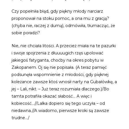
Czy popełniła błąd, gdy piękny młody narciarz
proponował na stoku pomoc, a ona mu z gracją?
(chyba nie, raczej z dumą), odmówiła, tłumacząc, że
sobie poradzi?
Nie, nie chciała litości. A przecież miała na te pazurki
i swoje spojrzenia z dłuuuugich rzęs upolować
jakiegoś fatyganta, choćby na okres pobytu w
Zakopanem. Oj się nie popisała. (A teraz pamięć
podsunęła wspomnienie z młodości, gdy pięknej
koleżance zawsze ktoś wnosił narty na Gubałówkę, a
jej – Lali, nikt. – Już teraz rozumiała dlaczego.)/Bo
tamta potrafiła okazać słabość… A więc i
kobiecość…//Lalka dopiero się tego uczyła – od
niedawna.//A wiadomo, pierwsze kroki są zawsze
trudne…/