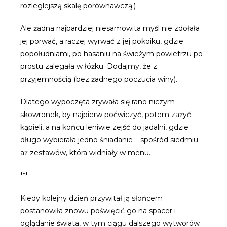
rozleglejszą skalę porównawczą.)
Ale żadna najbardziej niesamowita myśl nie zdołała
jej porwać, a raczej wyrwać z jej pokoiku, gdzie
popołudniami, po hasaniu na świeżym powietrzu po
prostu zalegała w łóżku. Dodajmy, że z
przyjemnością (bez żadnego poczucia winy).
Dlatego wypoczęta zrywała się rano niczym
skowronek, by najpierw poćwiczyć, potem zażyć
kąpieli, a na końcu leniwie zejść do jadalni, gdzie
długo wybierała jedno śniadanie – spośród siedmiu
aż zestawów, która widniały w menu.
***
Kiedy kolejny dzień przywitał ją słońcem
postanowiła znowu poświęcić go na spacer i
oglądanie świata, w tym ciągu dalszego wytworów