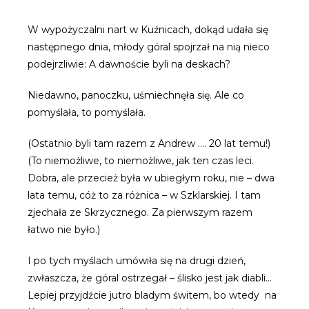
W wypożyczalni nart w Kuźnicach, dokąd udała się
następnego dnia, młody góral spojrzał na nią nieco
podejrzliwie: A dawnoście byli na deskach?
Niedawno, panoczku, uśmiechnęła się. Ale co
pomyślała, to pomyślała.
(Ostatnio byli tam razem z Andrew …. 20 lat temu!)
(To niemożliwe, to niemożliwe, jak ten czas leci.
Dobra, ale przecież była w ubiegłym roku, nie – dwa
lata temu, cóż to za różnica – w Szklarskiej. I tam
zjechała ze Skrzycznego. Za pierwszym razem
łatwo nie było.)
I po tych myślach umówiła się na drugi dzień,
zwłaszcza, że góral ostrzegał – ślisko jest jak diabli…
Lepiej przyjdźcie jutro bladym świtem, bo wtedy na