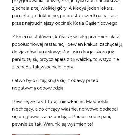
przygotowania, prawie, znając tylko abc narciarstwa,
zjechała z tej wielkiej góry. A kiedyś jeden lekarz,
pamięta go dokładnie, po prostu zszedł na nartach
przez najtrudniejszy odcinek Kotła Gąsienicowego.
Z kolei na stołówce, która się w taką przemieniała z
popołudniowej restauracji, pewien krakus zachęcał ją
do zjazdów tymi słowy: Paniusiu droga, skoro już
pani tutaj się przyczłapała z tą walizką, to wstyd nie
zjechać z tak wspaniałej góry.
Łatwo było?, zająknęła się, z obawy przed
negatywną odpowiedzią.
Pewnie, że tak. I tutaj mieszkaniec Małopolski
niechcący, albo chcący właśnie, nerwowo podrapał
się po głowie, zaraz dodając: Poradzi sobie pani,
pewnie że tak. Warunki są wyśmienite!