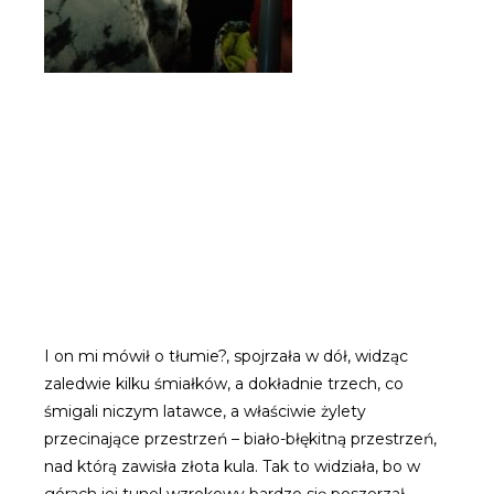
I on mi mówił o tłumie?, spojrzała w dół, widząc
zaledwie kilku śmiałków, a dokładnie trzech, co
śmigali niczym latawce, a właściwie żylety
przecinające przestrzeń – biało-błękitną przestrzeń,
nad którą zawisła złota kula. Tak to widziała, bo w
górach jej tunel wzrokowy bardzo się poszerzał.