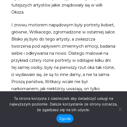
tutejszych artystów jakie znajdowały się w willi
Oksza.
I znowu motorem napędowym były portrety kobiet,
głównie, Witkacego, zgromadzone w ostatniej salce.
Blisko jej było do tego artysty, a zwłaszcza
tworzenia pod wpływem zmiennych emocji, badania
siebie i odkrywania na nowo. Dlatego malował na
przykład cztery różne portrety w odstępie kilku dni
tej samej osoby, były na pierwszy rzut oka tak różne,
iż wydawało się, że są to inne damy, a nie ta sama.
Proszę państwa, Witkacy wcale nie był
narkomanem, jak niektórzy uważają, on tylko
eksperymentował z używkami, sam będąc
Ta strona korzysta z ciasteczek aby świadczyć usługi na
przeciwnikiem nie tylko alkoholizowania się, ale
najwyższym poziomie. Dalsze korzystanie ze strony oznacza,
również picia niewinnej kawy, którą uważał za
że zgadzasz się na ich użycie.
substancję zmieniającą nastrój, czy też świadomość.
Zgoda