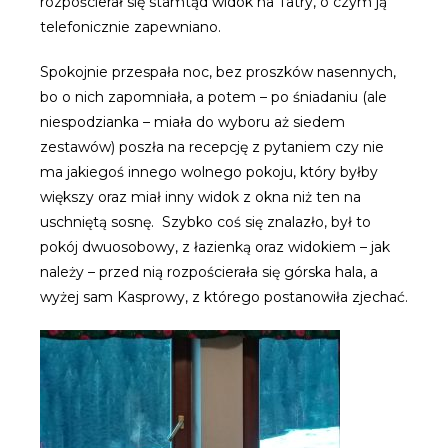
rozpościerał się stamtąd widok na Tatry, o czym ją
telefonicznie zapewniano.
Spokojnie przespała noc, bez proszków nasennych,
bo o nich zapomniała, a potem – po śniadaniu (ale
niespodzianka – miała do wyboru aż siedem
zestawów) poszła na recepcję z pytaniem czy nie
ma jakiegoś innego wolnego pokoju, który byłby
większy oraz miał inny widok z okna niż ten na
uschniętą sosnę. Szybko coś się znalazło, był to
pokój dwuosobowy, z łazienką oraz widokiem – jak
należy – przed nią rozpościerała się górska hala, a
wyżej sam Kasprowy, z którego postanowiła zjechać.