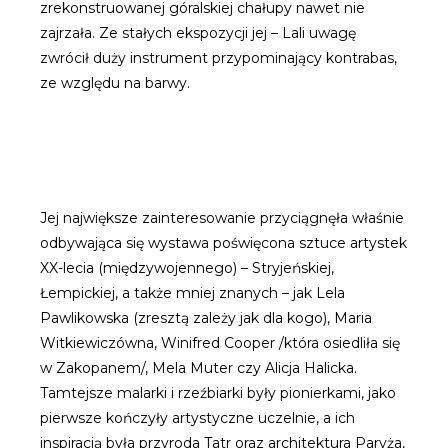
zrekonstruowanej góralskiej chałupy nawet nie
zajrzała. Ze stałych ekspozycji jej – Lali uwagę
zwrócił duży instrument przypominający kontrabas,
ze względu na barwy.
Jej największe zainteresowanie przyciągnęła właśnie
odbywająca się wystawa poświęcona sztuce artystek
XX-lecia (międzywojennego) – Stryjeńskiej,
Łempickiej, a także mniej znanych – jak Lela
Pawlikowska (zresztą zależy jak dla kogo), Maria
Witkiewiczówna, Winifred Cooper /która osiedliła się
w Zakopanem/, Mela Muter czy Alicja Halicka.
Tamtejsze malarki i rzeźbiarki były pionierkami, jako
pierwsze kończyły artystyczne uczelnie, a ich
inspiracją była przyroda Tatr oraz architektura Paryża,