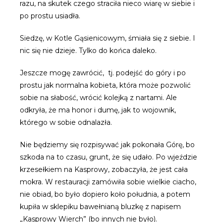
razu, na skutek czego straciła nieco wiarę w siebie i
po prostu usiadła.
Siedzę, w Kotle Gąsienicowym, śmiała się z siebie. I
nic się nie dzieje. Tylko do końca daleko.
Jeszcze mogę zawrócić, tj. podejść do góry i po
prostu jak normalna kobieta, która może pozwolić
sobie na słabość, wrócić kolejką z nartami. Ale
odkryła, że ma honor i dumę, jak to wojownik,
którego w sobie odnalazła.
Nie będziemy się rozpisywać jak pokonała Górę, bo
szkoda na to czasu, grunt, że się udało. Po wjeździe
krzesełkiem na Kasprowy, zobaczyła, że jest cała
mokra. W restauracji zamówiła sobie wielkie ciacho,
nie obiad, bo było dopiero koło południa, a potem
kupiła w sklepiku bawełnianą bluzkę z napisem
„Kasprowy Wierch” (bo innych nie było).