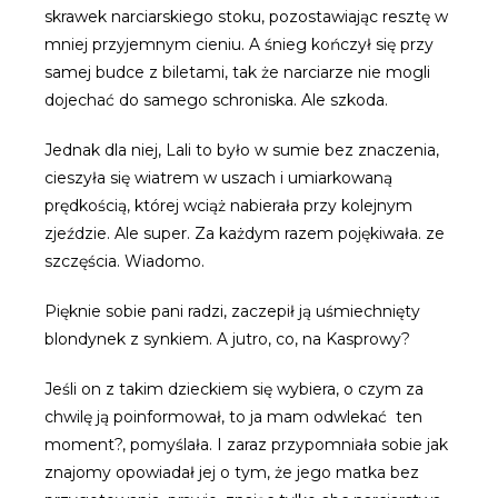
skrawek narciarskiego stoku, pozostawiając resztę w
mniej przyjemnym cieniu. A śnieg kończył się przy
samej budce z biletami, tak że narciarze nie mogli
dojechać do samego schroniska. Ale szkoda.
Jednak dla niej, Lali to było w sumie bez znaczenia,
cieszyła się wiatrem w uszach i umiarkowaną
prędkością, której wciąż nabierała przy kolejnym
zjeździe. Ale super. Za każdym razem pojękiwała. ze
szczęścia. Wiadomo.
Pięknie sobie pani radzi, zaczepił ją uśmiechnięty
blondynek z synkiem. A jutro, co, na Kasprowy?
Jeśli on z takim dzieckiem się wybiera, o czym za
chwilę ją poinformował, to ja mam odwlekać ten
moment?, pomyślała. I zaraz przypomniała sobie jak
znajomy opowiadał jej o tym, że jego matka bez