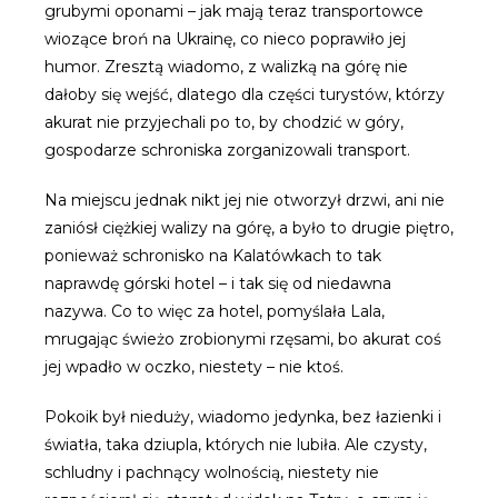
grubymi oponami – jak mają teraz transportowce
wiozące broń na Ukrainę, co nieco poprawiło jej
humor. Zresztą wiadomo, z walizką na górę nie
dałoby się wejść, dlatego dla części turystów, którzy
akurat nie przyjechali po to, by chodzić w góry,
gospodarze schroniska zorganizowali transport.
Na miejscu jednak nikt jej nie otworzył drzwi, ani nie
zaniósł ciężkiej walizy na górę, a było to drugie piętro,
ponieważ schronisko na Kalatówkach to tak
naprawdę górski hotel – i tak się od niedawna
nazywa. Co to więc za hotel, pomyślała Lala,
mrugając świeżo zrobionymi rzęsami, bo akurat coś
jej wpadło w oczko, niestety – nie ktoś.
Pokoik był nieduży, wiadomo jedynka, bez łazienki i
światła, taka dziupla, których nie lubiła. Ale czysty,
schludny i pachnący wolnością, niestety nie