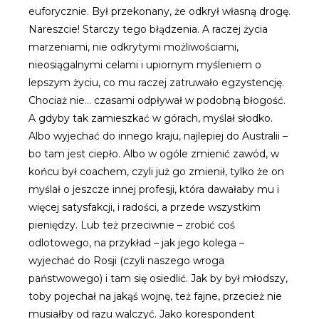
euforycznie. Był przekonany, że odkrył własną drogę.
Nareszcie! Starczy tego błądzenia. A raczej życia
marzeniami, nie odkrytymi możliwościami,
nieosiągalnymi celami i upiornym myśleniem o
lepszym życiu, co mu raczej zatruwało egzystencję.
Chociaż nie… czasami odpływał w podobną błogość.
A gdyby tak zamieszkać w górach, myślał słodko.
Albo wyjechać do innego kraju, najlepiej do Australii –
bo tam jest ciepło. Albo w ogóle zmienić zawód, w
końcu był coachem, czyli już go zmienił, tylko że on
myślał o jeszcze innej profesji, która dawałaby mu i
więcej satysfakcji, i radości, a przede wszystkim
pieniędzy. Lub też przeciwnie – zrobić coś
odlotowego, na przykład – jak jego kolega –
wyjechać do Rosji (czyli naszego wroga
państwowego) i tam się osiedlić. Jak by był młodszy,
toby pojechał na jakąś wojnę, też fajne, przecież nie
musiałby od razu walczyć. Jako korespondent