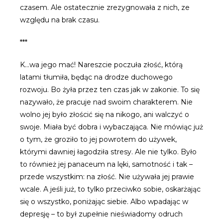
czasem. Ale ostatecznie zrezygnowała z nich, ze
względu na brak czasu.
***
K…wa jego mać! Nareszcie poczuła złość, którą
latami tłumiła, będąc na drodze duchowego
rozwoju. Bo żyła przez ten czas jak w zakonie. To się
nazywało, że pracuje nad swoim charakterem. Nie
wolno jej było złościć się na nikogo, ani walczyć o
swoje. Miała być dobra i wybaczająca. Nie mówiąc już
o tym, że groziło to jej powrotem do używek,
którymi dawniej łagodziła stresy. Ale nie tylko. Było
to również jej panaceum na lęki, samotność i tak –
przede wszystkim: na złość. Nie używała jej prawie
wcale. A jeśli już, to tylko przeciwko sobie, oskarżając
się o wszystko, poniżając siebie. Albo wpadając w
depresję – to był zupełnie nieświadomy odruch