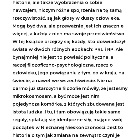
historie, ale także wyobrażenia o sobie
nawzajem, niczym różne spojrzenia na tę samą
rzeczywistość, są jak głosy w duszy człowieka.
Mogą być dwa, ale przeważnie jest ich znacznie
więcej, a każdy z nich ma swoje przeciwieństwo.
W tej książce przejrzy się każdy, kto doświadczył
świata w dwóch różnych epokach: PRL i RP. Ale
bynajmniej nie jest to powieść polityczna, a
raczej filozoficzno-psychologiczna, rzecz o
człowieku, jego powiązaniu z tym, co w kraju, na
świecie, a nawet we wszechświecie. Nie na
darmo już starożytne filozofie mówiły, że jesteśmy
mikrokosmosem, a być może jest nim
pojedyncza komórka, z których zbudowana jest
istota ludzka. I tu, i tam obowiązują takie same
reguły, splatają się identyczne siły, mające swój
początek w Nieznanej Nieskończoności. Jest to
historia o tym jak zmiana na zewnątrz czyni je