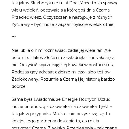
tak jakby Skarbczyk nie miał Dna. Może to za sprawą
wielu wcieleń, odezwała się któregoś dnia Czarna.
Przecież wiesz, Oczyszczenie następuje z różnych
Żyć, a wy – być może związani byliście wielokrotnie.
***
Nie lubiła o nim rozmawiać, zadał jej wiele ran. Ale
ostatnio… Jakoś Złość nią zawładnęła i musiała się z
niej Oczyścić, wyrzucając jej kawałki w postaci sms.
Podczas gdy adresat dzielnie milczał, albo też był
Zablokowany. Rozumiała Czarną i jej historię bardzo
dobrze.
Sama była świadoma, że Energie Różnych Uczuć
ludzie przenoszą z człowieka na człowieka. I jeśli –
tak jak w przypadku Mruka – nie oczyszczą się, to
kolejna jego partnerka dostanie to, co miała
otrzymać Czarna. Zjawisko Przeniesienia – tak znane