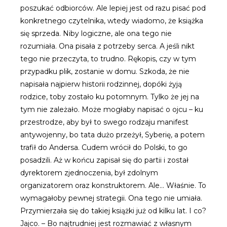
poszukać odbiorców. Ale lepiej jest od razu pisać pod
konkretnego czytelnika, wtedy wiadomo, że książka
się sprzeda. Niby logiczne, ale ona tego nie
rozumiała. Ona pisała z potrzeby serca. A jeśli nikt
tego nie przeczyta, to trudno. Rękopis, czy w tym
przypadku plik, zostanie w domu. Szkoda, że nie
napisała najpierw historii rodzinnej, dopóki żyją
rodzice, toby zostało ku potomnym. Tylko że jej na
tym nie zależało. Może mogłaby napisać o ojcu – ku
przestrodze, aby był to swego rodzaju manifest
antywojenny, bo tata dużo przeżył, Syberię, a potem
trafił do Andersa. Cudem wrócił do Polski, to go
posadzili. Aż w końcu zapisał się do partii i został
dyrektorem zjednoczenia, był zdolnym
organizatorem oraz konstruktorem. Ale… Właśnie. To
wymagałoby pewnej strategii. Ona tego nie umiała.
Przymierzała się do takiej książki już od kilku lat. I co?
Jajco. – Bo najtrudniej jest rozmawiać z własnym