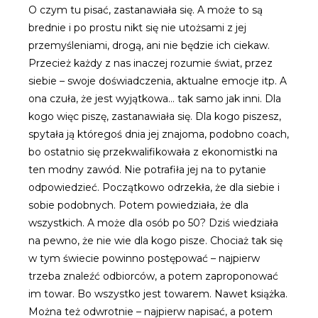
O czym tu pisać, zastanawiała się. A może to są
brednie i po prostu nikt się nie utożsami z jej
przemyśleniami, drogą, ani nie będzie ich ciekaw.
Przecież każdy z nas inaczej rozumie świat, przez
siebie – swoje doświadczenia, aktualne emocje itp. A
ona czuła, że jest wyjątkowa… tak samo jak inni. Dla
kogo więc piszę, zastanawiała się. Dla kogo piszesz,
spytała ją któregoś dnia jej znajoma, podobno coach,
bo ostatnio się przekwalifikowała z ekonomistki na
ten modny zawód. Nie potrafiła jej na to pytanie
odpowiedzieć. Początkowo odrzekła, że dla siebie i
sobie podobnych. Potem powiedziała, że dla
wszystkich. A może dla osób po 50? Dziś wiedziała
na pewno, że nie wie dla kogo pisze. Chociaż tak się
w tym świecie powinno postępować – najpierw
trzeba znaleźć odbiorców, a potem zaproponować
im towar. Bo wszystko jest towarem. Nawet książka.
Można też odwrotnie – najpierw napisać, a potem