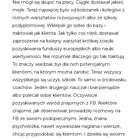
Nie mógł się skupić na pracy. Ciągle dostawał jakieś
mejle. Teraz najwięcej było od koleżanek i kolegów z
różnych warsztatów rozwojowych albo ze szkoły
podyplomowej. Wklepali go sobie do bazy i
traktowali jak klienta. Jak tylko coś robili, dostawał
zaproszenie na kolejny warsztat krótkiej ścieżki
pozyskiwania funduszy europejskich albo nauki
asertywności. Nie rozumiał dlaczego go tak traktują.
To znaczy wiedział, był dla nich potencjalnym
klientem, na którym można zarobić. Teraz wszyscy
wszystkiego się uczyli, szkolili. To samo w środowisku
coachów. Jeden drugiego nauczał i brał pieniądze
albo polecali sobie klientów. Oczywiście
pozyskiwanych wśród znajomych z FB. Niektóre
znajome, jak obserwował, prowadziły rozmowy na
FB ze swoimi podopiecznymi. Jedna, znana
psycholożka, nawet wywieszała nagrania i wiersze,
chcąc przypodobać się klientom. I dzieliła się swoimi