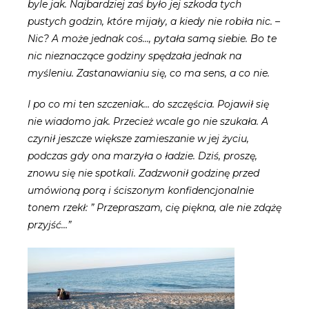
byle jak. Najbardziej zaś było jej szkoda tych
pustych godzin, które mijały, a kiedy nie robiła nic. –
Nic? A może jednak coś…, pytała samą siebie. Bo te
nic nieznaczące godziny spędzała jednak na
myśleniu. Zastanawianiu się, co ma sens, a co nie.
I po co mi ten szczeniak… do szczęścia. Pojawił się
nie wiadomo jak. Przecież wcale go nie szukała. A
czynił jeszcze większe zamieszanie w jej życiu,
podczas gdy ona marzyła o ładzie. Dziś, proszę,
znowu się nie spotkali. Zadzwonił godzinę przed
umówioną porą i ściszonym konfidencjonalnie
tonem rzekł: ” Przepraszam, cię piękna, ale nie zdążę
przyjść…”