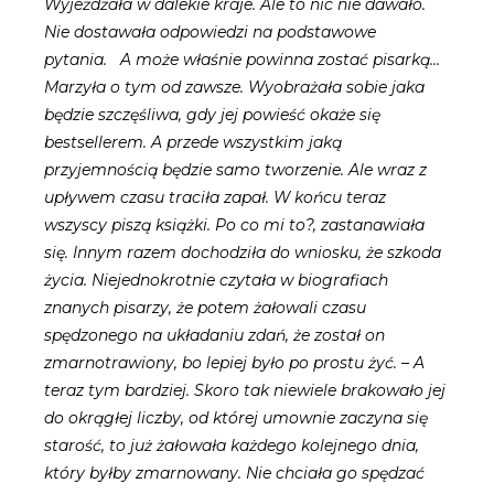
Wyjeżdżała w dalekie kraje. Ale to nic nie dawało.
Nie dostawała odpowiedzi na podstawowe
pytania. A może właśnie powinna zostać pisarką…
Marzyła o tym od zawsze. Wyobrażała sobie jaka
będzie szczęśliwa, gdy jej powieść okaże się
bestsellerem. A przede wszystkim jaką
przyjemnością będzie samo tworzenie. Ale wraz z
upływem czasu traciła zapał. W końcu teraz
wszyscy piszą książki. Po co mi to?, zastanawiała
się. Innym razem
dochodziła do wniosku, że szkoda
życia. Niejednokrotnie czytała w biografiach
znanych pisarzy, że potem żałowali czasu
spędzonego na układaniu zdań, że został on
zmarnotrawiony, bo lepiej było po prostu żyć. – A
teraz tym bardziej. Skoro tak niewiele brakowało jej
do okrągłej liczby, od której umownie zaczyna się
starość, to już żałowała każdego kolejnego dnia,
który byłby zmarnowany. Nie chciała go spędzać