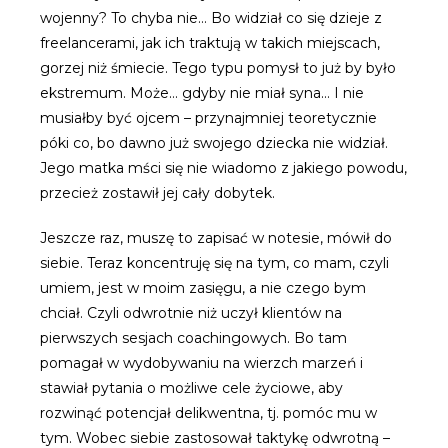
wojenny? To chyba nie… Bo widział co się dzieje z
freelancerami, jak ich traktują w takich miejscach,
gorzej niż śmiecie. Tego typu pomysł to już by było
ekstremum. Może… gdyby nie miał syna… I nie
musiałby być ojcem – przynajmniej teoretycznie
póki co, bo dawno już swojego dziecka nie widział.
Jego matka mści się nie wiadomo z jakiego powodu,
przecież zostawił jej cały dobytek.
Jeszcze raz, muszę to zapisać w notesie, mówił do
siebie. Teraz koncentruję się na tym, co mam, czyli
umiem, jest w moim zasięgu, a nie czego bym
chciał. Czyli odwrotnie niż uczył klientów na
pierwszych sesjach coachingowych. Bo tam
pomagał w wydobywaniu na wierzch marzeń i
stawiał pytania o możliwe cele życiowe, aby
rozwinąć potencjał delikwentna, tj. pomóc mu w
tym. Wobec siebie zastosował taktykę odwrotną –