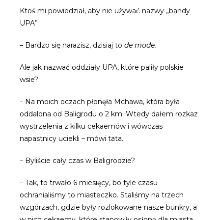
Ktoś mi powiedział, aby nie używać nazwy „bandy
UPA”
– Bardzo się narazisz, dzisiaj to
de mode.
Ale jak nazwać oddziały UPA, które paliły polskie
wsie?
– Na moich oczach płonęła Mchawa, która była
oddalona od Baligrodu o 2 km. Wtedy dałem rozkaz
wystrzelenia z kilku cekaemów i wówczas
napastnicy uciekli – mówi tata.
– Byliście cały czas w Baligrodzie?
– Tak, to trwało 6 miesięcy, bo tyle czasu
ochranialiśmy to miasteczko. Staliśmy na trzech
wzgórzach, gdzie były rozlokowane nasze bunkry, a
w nich cekaemy, które stanowiły osłonę dla miasta.