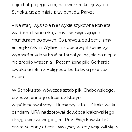
pojechali po jego żonę na dworzec kolejowy do
Sanoka, gdzie miała przyjechać z Paryża.
– Na stacji wysiadła niezwykle szykowna kobieta,
wiadomo Francuzka, a my… w zwyczajnych
mundurach polowych. Co prawda, podjechaliśmy
amerykańskim Wyllisem z obstawą 8 żołnierzy
wyposażonych w broń automatyczną, ale na niej to
nie zrobiło wrażenia… Potem żona płk. Gerharda
szybko uciekła z Baligrodu, bo to była przecież
dziura.
W Sanoku stał wówczas sztab płk. Chabowskiego,
przedwojennego oficera, z którym
współpracowaliśmy – tłumaczy tata. – Z kolei walki z
bandami UPA nadzorował dowódca krakowskiego
okręgu wojskowego gen. Prus-Więckowski, też
przedwojenny oficer… Wszyscy wtedy włączyli się w