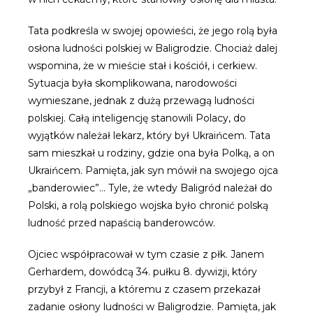
Tata podkreśla w swojej opowieści, że jego rolą była
osłona ludności polskiej w Baligrodzie. Chociaż dalej
wspomina, że w mieście stał i kościół, i cerkiew.
Sytuacja była skomplikowana, narodowości
wymieszane, jednak z dużą przewagą ludności
polskiej. Całą inteligencję stanowili Polacy, do
wyjątków należał lekarz, który był Ukraińcem. Tata
sam mieszkał u rodziny, gdzie ona była Polką, a on
Ukraińcem. Pamięta, jak syn mówił na swojego ojca
„banderowiec”… Tyle, że wtedy Baligród należał do
Polski, a rolą polskiego wojska było chronić polską
ludność przed napaścią banderowców.
Ojciec współpracował w tym czasie z płk. Janem
Gerhardem, dowódcą 34. pułku 8. dywizji, który
przybył z Francji, a któremu z czasem przekazał
zadanie osłony ludności w Baligrodzie. Pamięta, jak