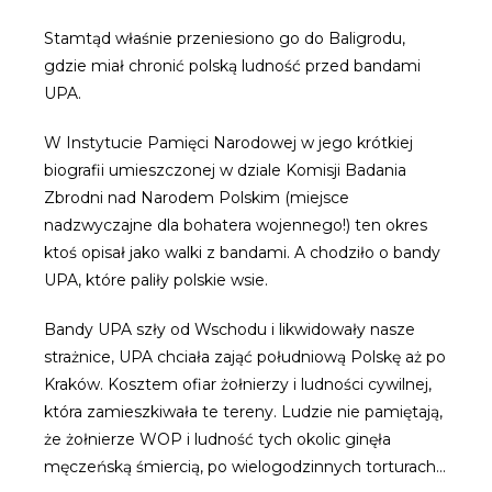
Stamtąd właśnie przeniesiono go do Baligrodu,
gdzie miał chronić polską ludność przed bandami
UPA.
W Instytucie Pamięci Narodowej w jego krótkiej
biografii umieszczonej w dziale Komisji Badania
Zbrodni nad Narodem Polskim (miejsce
nadzwyczajne dla bohatera wojennego!) ten okres
ktoś opisał jako walki z bandami. A chodziło o bandy
UPA, które paliły polskie wsie.
Bandy UPA szły od Wschodu i likwidowały nasze
strażnice, UPA chciała zająć południową Polskę aż po
Kraków. Kosztem ofiar żołnierzy i ludności cywilnej,
która zamieszkiwała te tereny. Ludzie nie pamiętają,
że żołnierze WOP i ludność tych okolic ginęła
męczeńską śmiercią, po wielogodzinnych torturach…